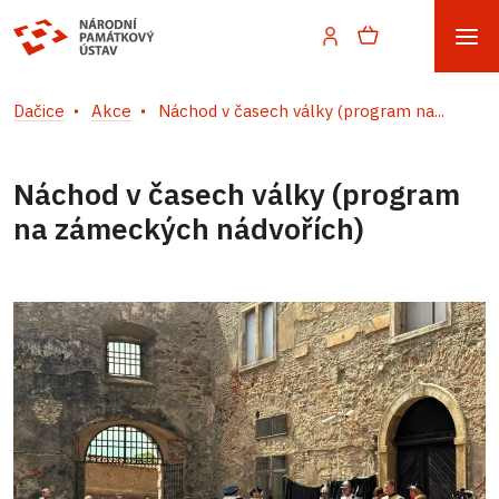
Dačice
Akce
Náchod v časech války (program na...
Náchod v časech války (program
na zámeckých nádvořích)