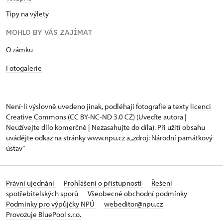
Tipy na výlety
MOHLO BY VÁS ZAJÍMAT
O zámku
Fotogalerie
Není-li výslovně uvedeno jinak, podléhají fotografie a texty
licenci
Creative Commons
(CC BY-NC-ND 3.0 CZ) (Uveďte autora |
Neužívejte dílo komerčně | Nezasahujte do díla). Při užití obsahu
uvádějte odkaz na stránky www.npu.cz a „zdroj: Národní památkový
ústav“
Právní ujednání
Prohlášení o přístupnosti
Řešení
spotřebitelských sporů
Všeobecné obchodní podmínky
Podmínky pro výpůjčky NPÚ
webeditor@npu.cz
Provozuje BluePool s.r.o.