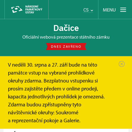
MENU
CS
Dačice
oficiální webová prezentace státního zámku
DNES ZAVŘENO
V neděli 30. srpna a 27. září bude na této
Dačice
Informace pro návštěvníky
Kontakt
památce vstup na vybrané prohlídkové
okruhy zdarma. Bezplatnou vstupenku si
Kontakt
prosím zajistěte předem v online prodeji,
kapacita jednotlivých prohlídek je omezená.
Zdarma budou zpřístupněny tyto
návštěvnické okruhy: Soukromé
+
a reprezentační pokoje a Galerie.
−