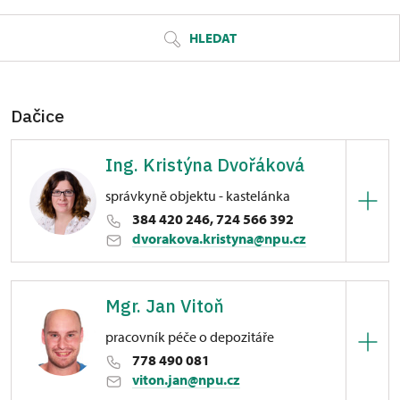
HLEDAT
Dačice
Ing. Kristýna Dvořáková
správkyně objektu - kastelánka
384 420 246, 724 566 392
dvorakova.kristyna@npu.cz
Zámek Dačice
Mgr. Jan Vitoň
Havlíčkovo nám. 85/, Dačice
pracovník péče o depozitáře
778 490 081
viton.jan@npu.cz