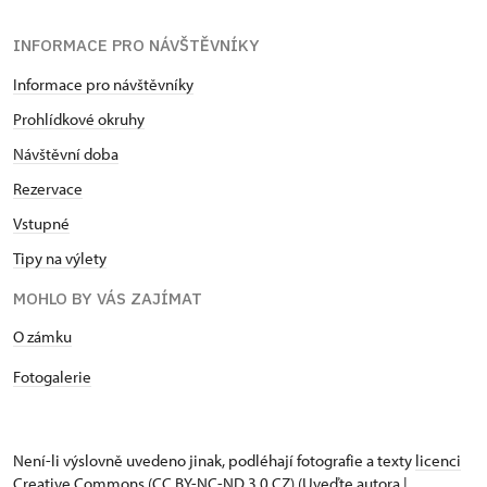
INFORMACE PRO NÁVŠTĚVNÍKY
Informace pro návštěvníky
Prohlídkové okruhy
Návštěvní doba
Rezervace
Vstupné
Tipy na výlety
MOHLO BY VÁS ZAJÍMAT
O zámku
Fotogalerie
Není-li výslovně uvedeno jinak, podléhají fotografie a texty
licenci
Creative Commons
(CC BY-NC-ND 3.0 CZ) (Uveďte autora |