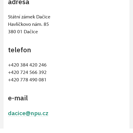
adresa
Státní zámek Dačice
Havlíčkovo nám. 85
380 01 Dačice
telefon
+420 384 420 246
​+420 724 566 392
+420 778 490 081
e-mail
dacice@npu.cz
© Seznam.cz a.s. a další