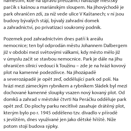
náměstím, kde na úpravu předzámčí navazuje městský
parčík s kašnou a mariánským sloupem. Na jihovýchodě je
park ohraničen zdí, za níž vede ulice V Kaštanech; v ní jsou
budovy bývalých stájí, bývalý zahradní domek
a zahradnictví, po privatizaci soukromý podnik.
Pozemek pod zahradnictvím dnes patří k areálu
nemocnice; ten byl odprodán městu Johannem Dalbergem
již v období mezi světovými válkami, kdy město mělo již
v úmyslu začít se stavbou nemocnice. Park je dále na jihu
ohraničen silnicí vedoucí k Toužínu – zde je na hrázi kovový
plot na kamenné podezdívce. Na jihozápadě
a severozápadě je opět zeď, oddělující park od polí. Na
hrázi mezi zámeckým rybníkem a rybníkem Sládek byl mezi
dochované kamenné sloupky vsazen nový kovaný plot. Od
domků a zahrad v městské čtvrti Na Peráčku odděluje park
opět zeď. Do plochy parku necitlivě zasahuje drátěný plot,
kterým bylo po r. 1945 odděleno tzv. divadlo v přírodě
s jevištěm, dnes využívané jen jako dětské hřiště. Níže
potom stojí budova sýpky.