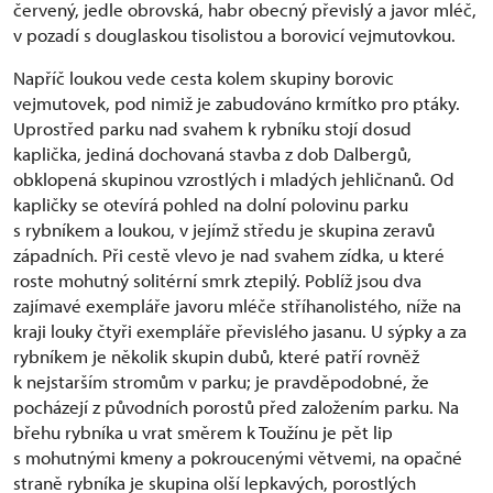
červený, jedle obrovská, habr obecný převislý a javor mléč,
v pozadí s douglaskou tisolistou a borovicí vejmutovkou.
Napříč loukou vede cesta kolem skupiny borovic
vejmutovek, pod nimiž je zabudováno krmítko pro ptáky.
Uprostřed parku nad svahem k rybníku stojí dosud
kaplička, jediná dochovaná stavba z dob Dalbergů,
obklopená skupinou vzrostlých i mladých jehličnanů. Od
kapličky se otevírá pohled na dolní polovinu parku
s rybníkem a loukou, v jejímž středu je skupina zeravů
západních. Při cestě vlevo je nad svahem zídka, u které
roste mohutný solitérní smrk ztepilý. Poblíž jsou dva
zajímavé exempláře javoru mléče stříhanolistého, níže na
kraji louky čtyři exempláře převislého jasanu. U sýpky a za
rybníkem je několik skupin dubů, které patří rovněž
k nejstarším stromům v parku; je pravděpodobné, že
pocházejí z původních porostů před založením parku. Na
břehu rybníka u vrat směrem k Toužínu je pět lip
s mohutnými kmeny a pokroucenými větvemi, na opačné
straně rybníka je skupina olší lepkavých, porostlých