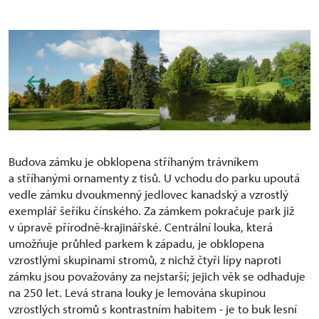
Budova zámku je obklopena stříhaným trávníkem
a stříhanými ornamenty z tisů. U vchodu do parku upoutá
vedle zámku dvoukmenný jedlovec kanadský a vzrostlý
exemplář šeříku čínského. Za zámkem pokračuje park již
v úpravě přírodně-krajinářské. Centrální louka, která
umožňuje průhled parkem k západu, je obklopena
vzrostlými skupinami stromů, z nichž čtyři lípy naproti
zámku jsou považovány za nejstarší; jejich věk se odhaduje
na 250 let. Levá strana louky je lemována skupinou
vzrostlých stromů s kontrastním habitem - je to buk lesní