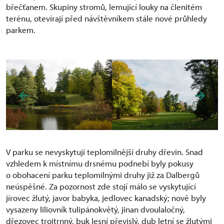
břečťanem. Skupiny stromů, lemující louky na členitém
terénu, otevírají před návštěvníkem stále nové průhledy
parkem.
V parku se nevyskytují teplomilnější druhy dřevin. Snad
vzhledem k místnímu drsnému podnebí byly pokusy
o obohacení parku teplomilnými druhy již za Dalbergů
neúspěšné. Za pozornost zde stojí málo se vyskytující
jírovec žlutý, javor babyka, jedlovec kanadský; nově byly
vysazeny liliovník tulipánokvětý, jinan dvoulaločný,
dřezovec trojtrnný, buk lesní převislý, dub letní se žlutými