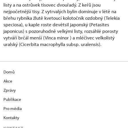
listy a na ostrůvek tisovec dvouřadý. Z keřů jsou
nejpočetnější tisy. Z vytrvalých bylin dominuje v létě na
břehu rybníka žlutě kvetoucí kolotočník ozdobný (Telekia
speciosa), u kaple roste devětsil japonský (Petasites
japonicus) s pozoruhodně velkými listy, rozsáhlé porosty
vytváří brčál menší (Vinca minor ) a mléčivec velkolistý
uralský (Cicerbita macrophylla subsp. uralensis).
Domů
Akce
Zprávy
Publikace
Pro média
Kontakty