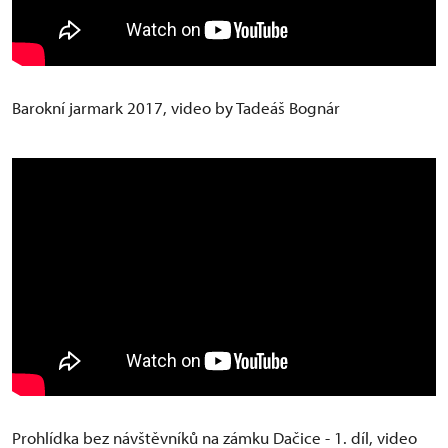
Barokní jarmark 2017, video by Tadeáš Bognár
Prohlídka bez návštěvníků na zámku Dačice - 1. díl, video