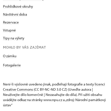
Prohlídkové okruhy
Návštěvní doba
Rezervace
Vstupné
Tipy na výlety
MOHLO BY VÁS ZAJÍMAT
O zámku
Fotogalerie
Není-li výslovně uvedeno jinak, podléhají fotografie a texty
licenci
Creative Commons
(CC BY-NC-ND 3.0 CZ) (Uveďte autora |
Neužívejte dílo komerčně | Nezasahujte do díla). Při užití obsahu
uvádějte odkaz na stránky www.npu.cz a „zdroj: Národní památkový
ústav“