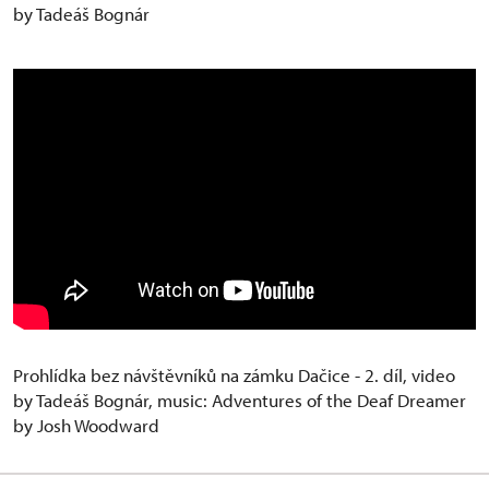
by Tadeáš Bognár
Prohlídka bez návštěvníků na zámku Dačice - 2. díl, video
by Tadeáš Bognár, music: Adventures of the Deaf Dreamer
by Josh Woodward