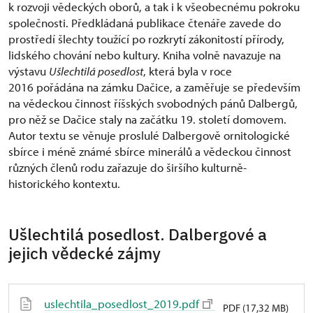
k rozvoji vědeckých oborů, a tak i k všeobecnému pokroku
společnosti. Předkládaná publikace čtenáře zavede do
prostředí šlechty toužící po rozkrytí zákonitostí přírody,
lidského chování nebo kultury. Kniha volně navazuje na
výstavu
Ušlechtilá posedlost
, která byla v roce
2016 pořádána na zámku Dačice, a zaměřuje se především
na vědeckou činnost říšských svobodných pánů Dalbergů,
pro něž se Dačice staly na začátku 19. století domovem.
Autor textu se věnuje proslulé Dalbergově ornitologické
sbírce i méně známé sbírce minerálů a vědeckou činnost
různých členů rodu zařazuje do širšího kulturně-
historického kontextu.
Ušlechtilá posedlost. Dalbergové a
jejich vědecké zájmy
uslechtila_posedlost_2019.pdf
PDF (17,32 MB)