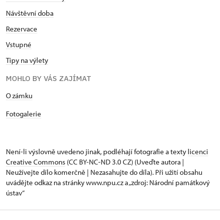
Návštěvní doba
Rezervace
Vstupné
Tipy na výlety
MOHLO BY VÁS ZAJÍMAT
O zámku
Fotogalerie
Není-li výslovně uvedeno jinak, podléhají fotografie a texty
licenci
Creative Commons
(CC BY-NC-ND 3.0 CZ) (Uveďte autora |
Neužívejte dílo komerčně | Nezasahujte do díla). Při užití obsahu
uvádějte odkaz na stránky www.npu.cz a „zdroj: Národní památkový
ústav“