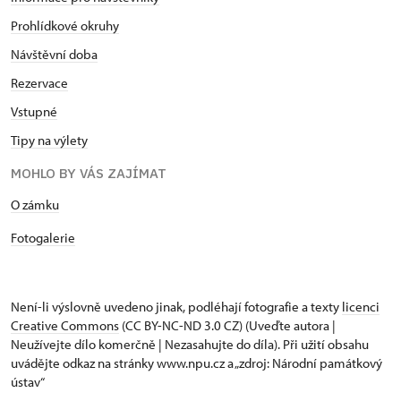
Prohlídkové okruhy
Návštěvní doba
Rezervace
Vstupné
Tipy na výlety
MOHLO BY VÁS ZAJÍMAT
O zámku
Fotogalerie
Není-li výslovně uvedeno jinak, podléhají fotografie a texty
licenci
Creative Commons
(CC BY-NC-ND 3.0 CZ) (Uveďte autora |
Neužívejte dílo komerčně | Nezasahujte do díla). Při užití obsahu
uvádějte odkaz na stránky www.npu.cz a „zdroj: Národní památkový
ústav“