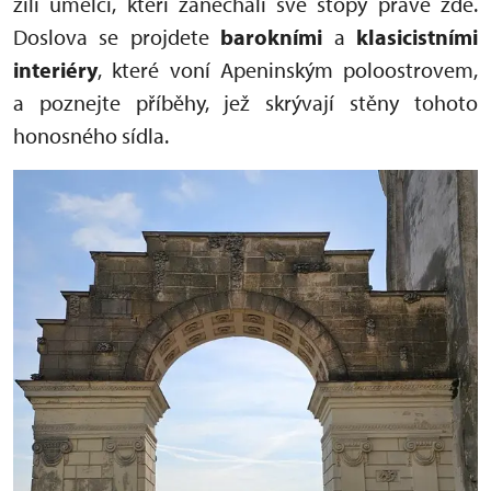
žili umělci, kteří zanechali své stopy právě zde.
Doslova se projdete
barokními
a
klasicistními
interiéry
, které voní Apeninským poloostrovem,
a poznejte příběhy, jež skrývají stěny tohoto
honosného sídla.