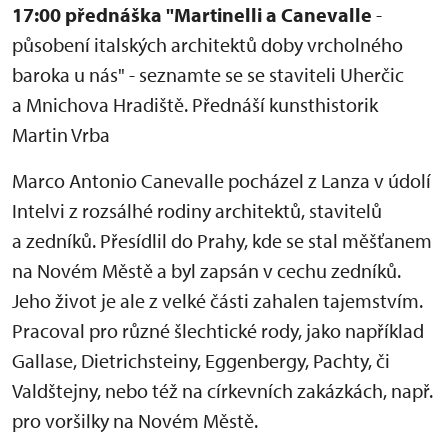
17:00 přednáška "Martinelli a Canevalle
-
působení italských architektů doby vrcholného
baroka u nás" - seznamte se se staviteli Uherčic
a Mnichova Hradiště. Přednáší kunsthistorik
Martin Vrba
Marco Antonio Canevalle pocházel z Lanza v údolí
Intelvi z rozsálhé rodiny architektů, stavitelů
a zedníků. Přesídlil do Prahy, kde se stal měšťanem
na Novém Městě a byl zapsán v cechu zedníků.
Jeho život je ale z velké části zahalen tajemstvím.
Pracoval pro různé šlechtické rody, jako například
Gallase, Dietrichsteiny, Eggenbergy, Pachty, či
Valdštejny, nebo též na církevních zakázkách, např.
pro voršilky na Novém Městě.