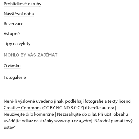
Prohlídkové okruhy
Návštěvní doba
Rezervace
Vstupné
Tipy na výlety
MOHLO BY VÁS ZAJÍMAT
O zámku
Fotogalerie
Není-li výslovně uvedeno jinak, podléhají fotografie a texty
licenci
Creative Commons
(CC BY-NC-ND 3.0 CZ) (Uveďte autora |
Neužívejte dílo komerčně | Nezasahujte do díla). Při užití obsahu
uvádějte odkaz na stránky www.npu.cz a „zdroj: Národní památkový
ústav“