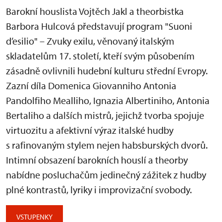
Barokní houslista Vojtěch Jakl a theorbistka
Barbora Hulcová představují program "Suoni
d’esilio" – Zvuky exilu, věnovaný italským
skladatelům 17. století, kteří svým působením
zásadně ovlivnili hudební kulturu střední Evropy.
Zazní díla Domenica Giovanniho Antonia
Pandolfiho Mealliho, Ignazia Albertiniho, Antonia
Bertaliho a dalších mistrů, jejichž tvorba spojuje
virtuozitu a afektivní výraz italské hudby
s rafinovaným stylem nejen habsburských dvorů.
Intimní obsazení barokních houslí a theorby
nabídne posluchačům jedinečný zážitek z hudby
plné kontrastů, lyriky i improvizační svobody.
VSTUPENKY