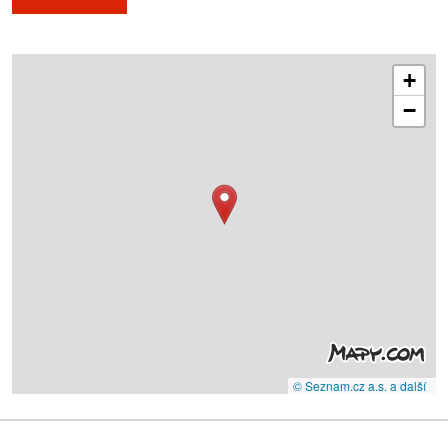
+
−
© Seznam.cz a.s. a další