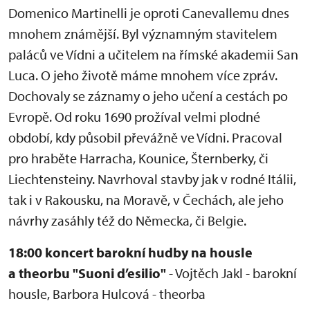
Domenico Martinelli je oproti Canevallemu dnes
mnohem známější. Byl významným stavitelem
paláců ve Vídni a učitelem na římské akademii San
Luca. O jeho životě máme mnohem více zpráv.
Dochovaly se záznamy o jeho učení a cestách po
Evropě. Od roku 1690 prožíval velmi plodné
období, kdy působil převážně ve Vídni. Pracoval
pro hraběte Harracha, Kounice, Šternberky, či
Liechtensteiny. Navrhoval stavby jak v rodné Itálii,
tak i v Rakousku, na Moravě, v Čechách, ale jeho
návrhy zasáhly též do Německa, či Belgie.
18:00 koncert barokní hudby na housle
a theorbu "Suoni d’esilio"
- Vojtěch Jakl - barokní
housle, Barbora Hulcová - theorba