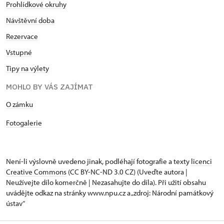
Prohlídkové okruhy
Návštěvní doba
Rezervace
Vstupné
Tipy na výlety
MOHLO BY VÁS ZAJÍMAT
O zámku
Fotogalerie
Není-li výslovně uvedeno jinak, podléhají fotografie a texty
licenci
Creative Commons
(CC BY-NC-ND 3.0 CZ) (Uveďte autora |
Neužívejte dílo komerčně | Nezasahujte do díla). Při užití obsahu
uvádějte odkaz na stránky www.npu.cz a „zdroj: Národní památkový
ústav“