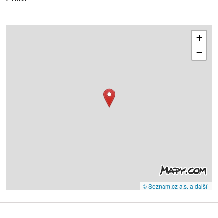
+
−
© Seznam.cz a.s. a další