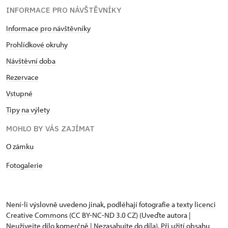
INFORMACE PRO NÁVŠTĚVNÍKY
Informace pro návštěvníky
Prohlídkové okruhy
Návštěvní doba
Rezervace
Vstupné
Tipy na výlety
MOHLO BY VÁS ZAJÍMAT
O zámku
Fotogalerie
Není-li výslovně uvedeno jinak, podléhají fotografie a texty
licenci
Creative Commons
(CC BY-NC-ND 3.0 CZ) (Uveďte autora |
Neužívejte dílo komerčně | Nezasahujte do díla). Při užití obsahu