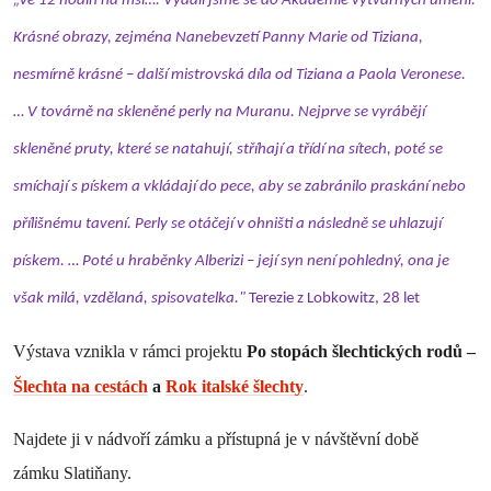
„Ve 12 hodin na mši…. Vydali jsme se do Akademie výtvarných umění.
Krásné obrazy, zejména Nanebevzetí Panny Marie od Tiziana,
nesmírně krásné – další mistrovská díla od Tiziana a Paola Veronese.
… V továrně na skleněné perly na Muranu. Nejprve se vyrábějí
skleněné pruty, které se natahují, stříhají a třídí na sítech, poté se
smíchají s pískem a vkládají do pece, aby se zabránilo praskání nebo
přílišnému tavení. Perly se otáčejí v ohništi a následně se uhlazují
pískem. … Poté u hraběnky Alberizi – její syn není pohledný, ona je
však milá, vzdělaná, spisovatelka."
Terezie z Lobkowitz, 28 let
Výstava vznikla v rámci projektu
Po stopách šlechtických rodů –
Šlechta na cestách
a
Rok italské šlechty
.
Najdete ji v nádvoří zámku a přístupná je v návštěvní době
zámku Slatiňany.