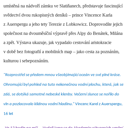
umístěná na nádvoří zámku ve Slatiňanech, představuje fascinující
svědectví dvou rukopisných deníků – prince Vincence Karla
z Auerspergu a jeho tety Terezie z Lobkowicz. Doprovodíte jejich
společnost na dvouměsíční výpravě přes Alpy do Benátek, Milána
a zpět. Výstava ukazuje, jak vypadalo cestování aristokracie
v době bez fotografií a mobilních map – jako cesta za poznáním,
kulturou i sebepoznáním.
"Rozprostřel se předem mnou všeobjímající oceán ve své plné kráse.
Ohromující byl pohled na tuto nekonečnou vodní plochu, která, jak se
zdá, se dotýká samotné nebeské klenby. Večerní slunce se nořilo do
vln a pozlacovalo klidnou vodní hladinu.“
Vincenc Karel z Auerspergu,
16 let