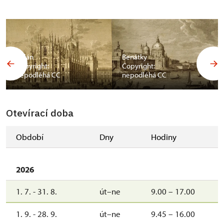
Milán
Benátky
Copyright:
Copyright:
nepodléhá CC
nepodléhá CC
Otevírací doba
Období
Dny
Hodiny
2026
1. 7. - 31. 8.
út–ne
9.00 – 17.00
1. 9. - 28. 9.
út–ne
9.45 – 16.00