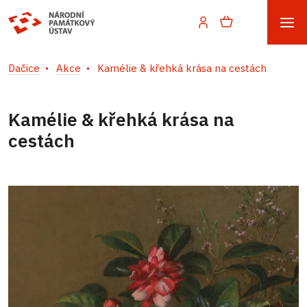
Dačice
Akce
Kamélie & křehká krása na cestách
Kamélie & křehká krása na
cestách