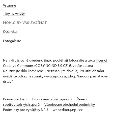
Vstupné
Tipy na výlety
MOHLO BY VÁS ZAJÍMAT
O zámku
Fotogalerie
Není-li výslovně uvedeno jinak, podléhají fotografie a texty
licenci
Creative Commons
(CC BY-NC-ND 3.0 CZ) (Uveďte autora |
Neužívejte dílo komerčně | Nezasahujte do díla). Při užití obsahu
uvádějte odkaz na stránky www.npu.cz a „zdroj: Národní památkový
ústav“
Právní ujednání
Prohlášení o přístupnosti
Řešení
spotřebitelských sporů
Všeobecné obchodní podmínky
Podmínky pro výpůjčky NPÚ
webeditor@npu.cz