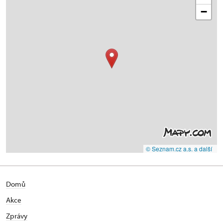
−
© Seznam.cz a.s. a další
Domů
Akce
Zprávy