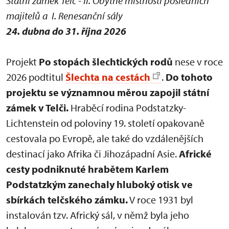
Státní zámek Telč - II. Obytné místnosti posledních
majitelů a I. Renesanční sály
24. dubna do 31. října 2026
Projekt
Po stopách šlechtických rodů
nese v roce
2026 podtitul
Šlechta na cestách
.
Do tohoto
projektu se významnou měrou zapojil státní
zámek v Telči.
Hraběcí rodina Podstatzky-
Lichtenstein od poloviny 19. století opakovaně
cestovala po Evropě, ale také do vzdálenějších
destinací jako Afrika či Jihozápadní Asie.
Africké
cesty podniknuté hrabětem Karlem
Podstatzkým zanechaly hluboký otisk ve
sbírkách telčského zámku.
V roce 1931 byl
instalován tzv. Africký sál, v němž byla jeho