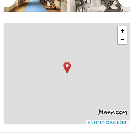
+
−
© Seznam.cz a.s. a další