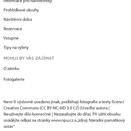
Informace pro návštěvníky
Prohlídkové okruhy
Návštěvní doba
Rezervace
Vstupné
Tipy na výlety
MOHLO BY VÁS ZAJÍMAT
O zámku
Fotogalerie
Není-li výslovně uvedeno jinak, podléhají fotografie a texty
licenci
Creative Commons
(CC BY-NC-ND 3.0 CZ) (Uveďte autora |
Neužívejte dílo komerčně | Nezasahujte do díla). Při užití obsahu
uvádějte odkaz na stránky www.npu.cz a „zdroj: Národní památkový
ústav“