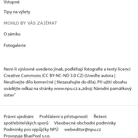
Vstupné
Tipy na výlety
MOHLO BY VÁS ZAJÍMAT
O zámku
Fotogalerie
Není-li výslovně uvedeno jinak, podléhají fotografie a texty
licenci
Creative Commons
(CC BY-NC-ND 3.0 CZ) (Uveďte autora |
Neužívejte dílo komerčně | Nezasahujte do díla). Při užití obsahu
uvádějte odkaz na stránky www.npu.cz a „zdroj: Národní památkový
ústav“
Právní ujednání
Prohlášení o přístupnosti
Řešení
spotřebitelských sporů
Všeobecné obchodní podmínky
Podmínky pro výpůjčky NPÚ
webeditor@npu.cz
Provozuje BluePool s.r.o.