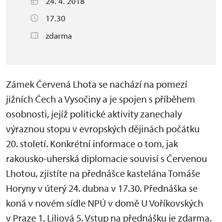
24. 4. 2018
17.30
zdarma
Zámek Červená Lhota se nachází na pomezí
jižních Čech a Vysočiny a je spojen s příběhem
osobnosti, jejíž politické aktivity zanechaly
výraznou stopu v evropských dějinách počátku
20. století. Konkrétní informace o tom, jak
rakousko-uherská diplomacie souvisí s Červenou
Lhotou, zjistíte na přednášce kastelána Tomáše
Horyny v úterý 24. dubna v 17.30. Přednáška se
koná v novém sídle NPÚ v domě U Voříkovských
v Praze 1, Liliová 5. Vstup na přednášku je zdarma.