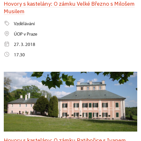
Hovory s kastelány: O zámku Velké Březno s Milošem
Musilem
Vzdělávání
ÚOP v Praze
27. 3. 2018
17.30
Hovory s kastelány: O zámku Ratibořice s Ivanem