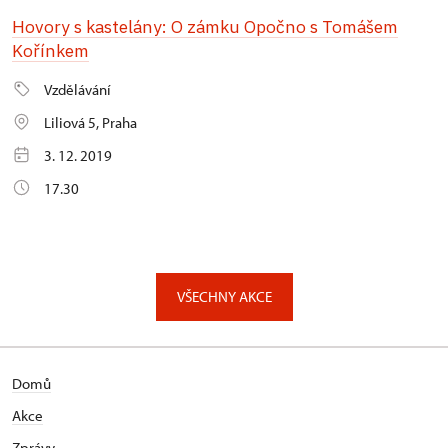
Hovory s kastelány: O zámku Opočno s Tomášem
Kořínkem
Vzdělávání
Liliová 5, Praha
3. 12. 2019
17.30
VŠECHNY AKCE
Domů
Akce
Zprávy