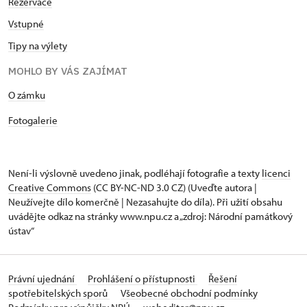
Rezervace
Vstupné
Tipy na výlety
MOHLO BY VÁS ZAJÍMAT
O zámku
Fotogalerie
Není-li výslovně uvedeno jinak, podléhají fotografie a texty
licenci
Creative Commons
(CC BY-NC-ND 3.0 CZ) (Uveďte autora |
Neužívejte dílo komerčně | Nezasahujte do díla). Při užití obsahu
uvádějte odkaz na stránky www.npu.cz a „zdroj: Národní památkový
ústav“
Právní ujednání
Prohlášení o přístupnosti
Řešení
spotřebitelských sporů
Všeobecné obchodní podmínky