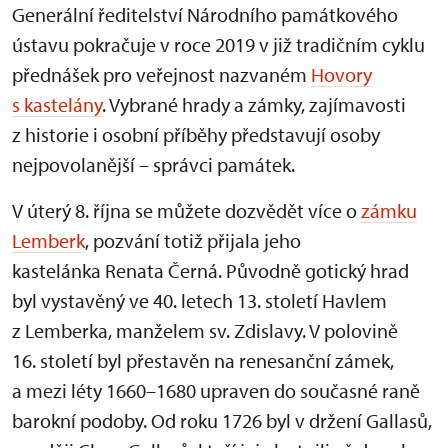
Generální ředitelství Národního památkového
ústavu pokračuje v roce 2019 v již tradičním cyklu
přednášek pro veřejnost nazvaném
Hovory
s kastelány
. Vybrané hrady a zámky, zajímavosti
z historie i osobní příběhy představují osoby
nejpovolanější – správci památek.
V úterý 8. října se můžete dozvědět více o
zámku
Lemberk
, pozvání totiž přijala jeho
kastelánka Renata Černá. Původně gotický hrad
byl vystavěný ve 40. letech 13. století Havlem
z Lemberka, manželem sv. Zdislavy. V polovině
16. století byl přestavěn na renesanční zámek,
a mezi léty 1660–1680 upraven do současné raně
barokní podoby. Od roku 1726 byl v držení Gallasů,