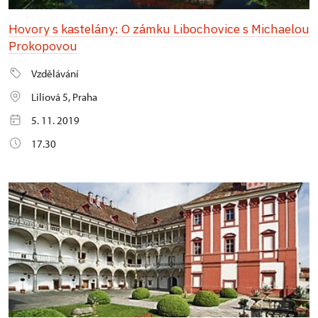
Hovory s kastelány: O zámku Libochovice s Michaelou
Prokopovou
Vzdělávání
Liliová 5, Praha
5. 11. 2019
17.30