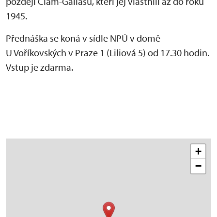
později Clam-Gallasů, kteří jej vlastnili až do roku
1945.
Přednáška se koná v sídle NPÚ v domě
U Voříkovských v Praze 1 (Liliová 5) od 17.30 hodin.
Vstup je zdarma.
+
−