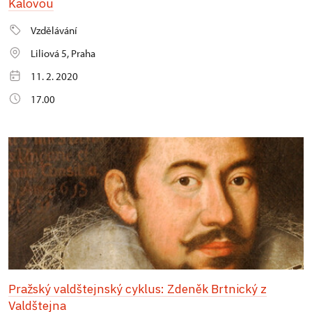
Kalovou
Vzdělávání
Liliová 5, Praha
11. 2. 2020
17.00
Pražský valdštejnský cyklus: Zdeněk Brtnický z
Valdštejna