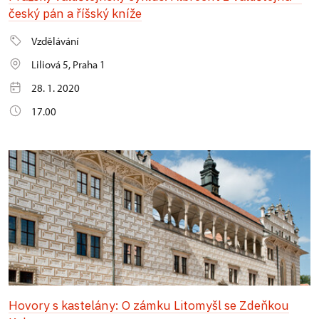
český pán a říšský kníže
Vzdělávání
Liliová 5, Praha 1
28. 1. 2020
17.00
Hovory s kastelány: O zámku Litomyšl se Zdeňkou