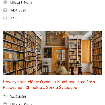
Liliová 5, Praha
14. 4. 2020
17.00
Hovory s kastelány: O zámku Mnichovo Hradiště s
Radovanem Chmelou a Soňou Švábovou
Vzdělávání
Liliová 5, Praha