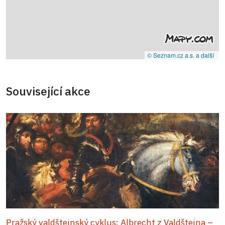
© Seznam.cz a.s. a další
Související akce
Pražský valdštejnský cyklus: Albrecht z Valdštejna –