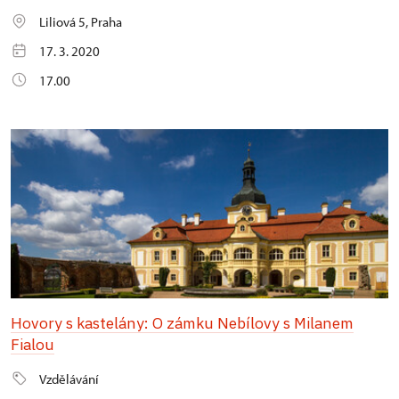
Liliová 5, Praha
17. 3. 2020
17.00
Hovory s kastelány: O zámku Nebílovy s Milanem
Fialou
Vzdělávání