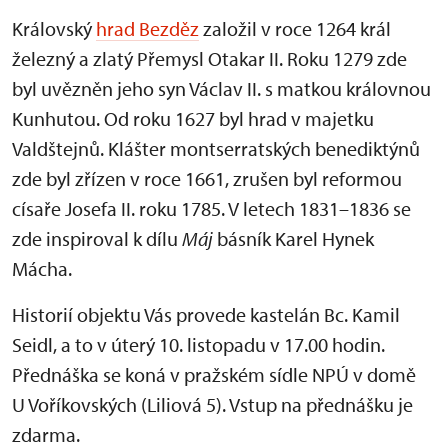
Královský
hrad Bezděz
založil v roce 1264 král
železný a zlatý Přemysl Otakar II. Roku 1279 zde
byl uvězněn jeho syn Václav II. s matkou královnou
Kunhutou. Od roku 1627 byl hrad v majetku
Valdštejnů. Klášter montserratských benediktýnů
zde byl zřízen v roce 1661, zrušen byl reformou
císaře Josefa II. roku 1785. V letech 1831–1836 se
zde inspiroval k dílu
Máj
básník Karel Hynek
Mácha.
Historií objektu Vás provede kastelán Bc. Kamil
Seidl, a to v úterý 10. listopadu v 17.00 hodin.
Přednáška se koná v pražském sídle NPÚ v domě
U Voříkovských (Liliová 5). Vstup na přednášku je
zdarma.