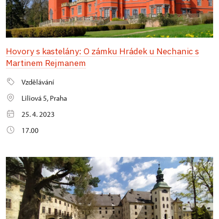
Hovory s kastelány: O zámku Hrádek u Nechanic s
Martinem Rejmanem
Vzdělávání
Liliová 5, Praha
25. 4. 2023
17.00