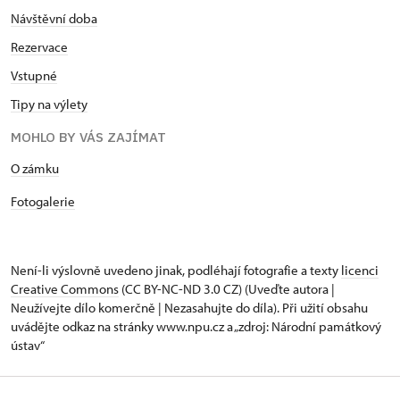
Návštěvní doba
Rezervace
Vstupné
Tipy na výlety
MOHLO BY VÁS ZAJÍMAT
O zámku
Fotogalerie
Není-li výslovně uvedeno jinak, podléhají fotografie a texty
licenci
Creative Commons
(CC BY-NC-ND 3.0 CZ) (Uveďte autora |
Neužívejte dílo komerčně | Nezasahujte do díla). Při užití obsahu
uvádějte odkaz na stránky www.npu.cz a „zdroj: Národní památkový
ústav“