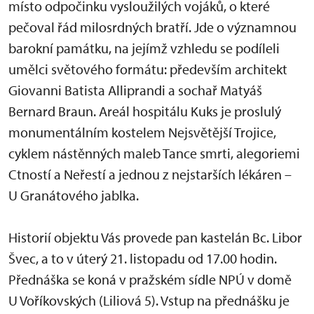
místo odpočinku vysloužilých vojáků, o které
pečoval řád milosrdných bratří. Jde o významnou
barokní památku, na jejímž vzhledu se podíleli
umělci světového formátu: především architekt
Giovanni Batista Alliprandi a sochař Matyáš
Bernard Braun. Areál hospitálu Kuks je proslulý
monumentálním kostelem Nejsvětější Trojice,
cyklem nástěnných maleb Tance smrti, alegoriemi
Ctností a Neřestí a jednou z nejstarších lékáren –
U Granátového jablka.
Historií objektu Vás provede pan kastelán Bc. Libor
Švec, a to v úterý 21. listopadu od 17.00 hodin.
Přednáška se koná v pražském sídle NPÚ v domě
U Voříkovských (Liliová 5). Vstup na přednášku je