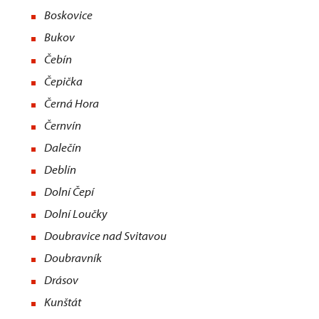
Boskovice
Bukov
Čebín
Čepička
Černá Hora
Černvín
Dalečín
Deblín
Dolní Čepí
Dolní Loučky
Doubravice nad Svitavou
Doubravník
Drásov
Kunštát