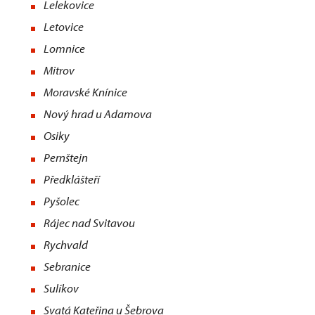
Lelekovice
Letovice
Lomnice
Mitrov
Moravské Knínice
Nový hrad u Adamova
Osiky
Pernštejn
Předklášteří
Pyšolec
Rájec nad Svitavou
Rychvald
Sebranice
Sulíkov
Svatá Kateřina u Šebrova