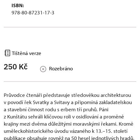
ISBN:
978-80-87231-17-3
Tištěná verze
250 Kč
Rozebráno
Průvodce čtenáři představuje středověkou architekturou
v povodí řek Svratky a Svitavy a připomíná zakladatelskou
a stavební činnost rodu s erbem tří pruhů. Páni
z Kunštátu sehráli klíčovou roli v osidlování a proměně
krajiny mezi dvěma důležitými moravskými řekami. Kromě
uměleckohistorického úvodu vázaného k 13.–15. století
publikace obsahuje rovněž na 50 hesel jednotlivých hradů,