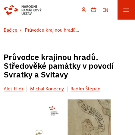
EN
Dačice
Průvodce krajinou hradů....
Průvodce krajinou hradů.
Středověké památky v povodí
Svratky a Svitavy
Aleš Flídr
|
Michal Konečný
|
Radim Štěpán