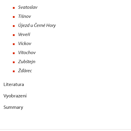
Svatoslav
Tišnov
Újezd u Černé Hory
Veveří
Víckov
Vítochov
Zubštejn
Žďárec
Literatura
Vyobrazení
Summary