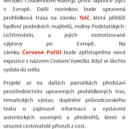
Mitsuko Coudenhove-Kalergi, první Japonce žijící
v Evropě. Další novinkou bude upravená
prohlídková trasa na zámku
Telč
, která přiblíží
bydlení posledních majitelů, rodiny Podstatských-
Lichtenstein, a jejich motorizované
výpravy po Evropě. Na
zámku
Červené Poříčí
bude zpřístupněna nová
expozice s názvem
Cestovní horečka. Když se šlechta
vydala do světa
.
Projekt se na dalších památkách představí
prostřednictvím upravených prohlídkových tras,
tematických výstav, doplnění průvodcovského
textu o zajímavé informace a vystavení
autentických suvenýrů a předmětů, které si
urození cestovatelé přivezli z cest.