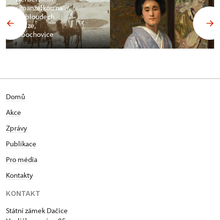
s manželkou na
velbloudech
v Gíze,
Libochovice
Domů
Akce
Zprávy
Publikace
Pro média
Kontakty
KONTAKT
Státní zámek Dačice