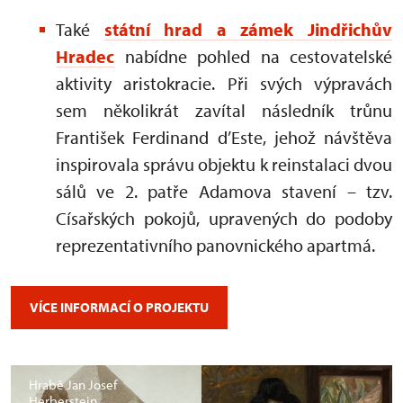
Také
státní hrad a zámek Jindřichův
Hradec
nabídne pohled na cestovatelské
aktivity aristokracie. Při svých výpravách
sem několikrát zavítal následník trůnu
František Ferdinand d’Este, jehož návštěva
inspirovala správu objektu k reinstalaci dvou
sálů ve 2. patře Adamova stavení – tzv.
Císařských pokojů, upravených do podoby
reprezentativního panovnického apartmá.
VÍCE INFORMACÍ O PROJEKTU
Hrabě Jan Josef
Herberstein