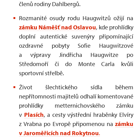
členů rodiny Dahlbergů.
Rozmanité osudy rodu Haugwitzů ožijí na
zámku Náměšť nad Oslavou
, kde prohlídky
doplní autentické suvenýry připomínající
ozdravné pobyty Sofie Haugwitzové
a výpravy Jindřicha Haugwitze po
Středomoří či do Monte Carla kvůli
sportovní střelbě.
Život šlechtického sídla během
nepřítomnosti majitelů odhalí komentované
prohlídky metternichovského zámku
v
Plasích
, a cesty výstřední hraběnky Elvíry
z Vrabna po Evropě připomenou na
zámku
v Jaroměřicích nad Rokytnou
.