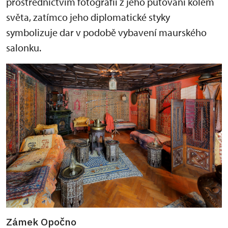
prostřednictvím fotografií z jeho putování kolem
světa, zatímco jeho diplomatické styky
symbolizuje dar v podobě vybavení maurského
salonku.
Zámek Opočno