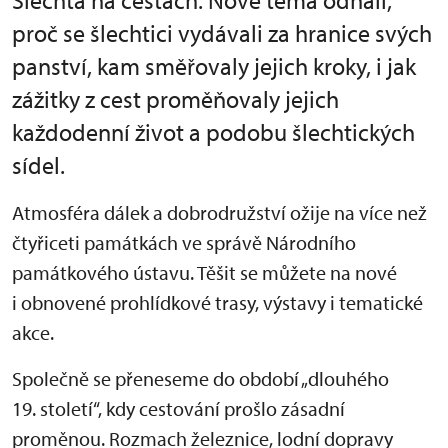
Šlechta na cestách. Nové téma odhalí,
proč se šlechtici vydávali za hranice svých
panství, kam směřovaly jejich kroky, i jak
zážitky z cest proměňovaly jejich
každodenní život a podobu šlechtických
sídel.
Atmosféra dálek a dobrodružství ožije na více než
čtyřiceti památkách ve správě Národního
památkového ústavu. Těšit se můžete na nové
i obnovené prohlídkové trasy, výstavy i tematické
akce.
Společně se přeneseme do období „dlouhého
19. století“, kdy cestování prošlo zásadní
proměnou. Rozmach železnice, lodní dopravy