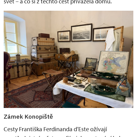
svět – a co si z těchto cest přivážela domů.
Zámek Konopiště
Cesty Františka Ferdinanda d’Este ožívají