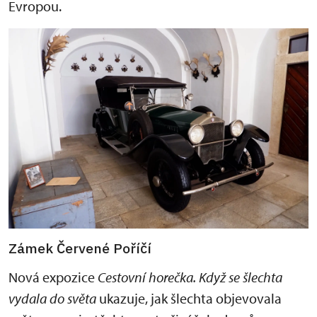
Evropou.
Zámek Červené Poříčí
Nová expozice
C
e
stovní horečka. Když se šlechta
vydala do světa
ukazuje, jak šlechta objevovala