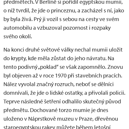
předmětech. V Berlíně si pořídil egyptskou mumii,
o níž tvrdil, že jde o princeznu, a zacházel s ní, jako
by byla živá. Prý ji vozil s sebou na cesty ve svém
automobilu a vzbuzoval pozornost i rozpaky
svého okolí.
Na konci druhé světové války nechal mumii uložit
do krypty, kde měla zůstat do jeho návratu. Na
tento podivný „poklad“ se však zapomnělo. Znovu
byl objeven až v roce 1970 při stavebních pracích.
Nález vyvolal značný rozruch, neboť se dělníci
domnívali, že jde o lidské ostatky, a přivolali policii.
Teprve následné šetření odhalilo skutečný původ
předmětu. Dochované torzo mumie je dnes
uloženo v Náprstkově muzeu v Praze, dřevěnou
staroegyptskou rakev můžete během letošní