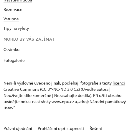
Rezervace
Vstupné
Tipy na výlety
MOHLO BY VÁS ZAJÍMAT
O zámku
Fotogalerie
Není-li výslovně uvedeno jinak, podléhají fotografie a texty
licenci
Creative Commons
(CC BY-NC-ND 3.0 CZ) (Uveďte autora |
Neužívejte dílo komerčně | Nezasahujte do díla). Při užití obsahu
uvádějte odkaz na stránky www.npu.cz a „zdroj: Národní památkový
ústav“
Právní ujednání
Prohlášení o přístupnosti
Řešení