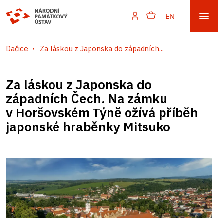
EN
Dačice
Za láskou z Japonska do západních...
Za láskou z Japonska do
západních Čech. Na zámku
v Horšovském Týně ožívá příběh
japonské hraběnky Mitsuko