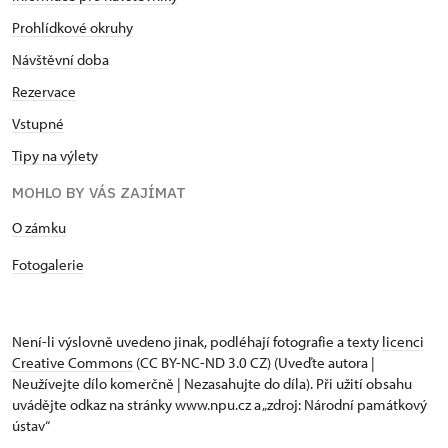
Prohlídkové okruhy
Návštěvní doba
Rezervace
Vstupné
Tipy na výlety
MOHLO BY VÁS ZAJÍMAT
O zámku
Fotogalerie
Není-li výslovně uvedeno jinak, podléhají fotografie a texty
licenci
Creative Commons
(CC BY-NC-ND 3.0 CZ) (Uveďte autora |
Neužívejte dílo komerčně | Nezasahujte do díla). Při užití obsahu
uvádějte odkaz na stránky www.npu.cz a „zdroj: Národní památkový
ústav“