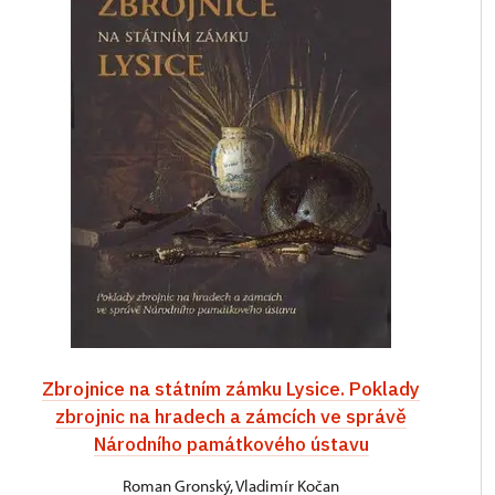
Zbrojnice na státním zámku Lysice. Poklady
zbrojnic na hradech a zámcích ve správě
Národního památkového ústavu
Roman Gronský, Vladimír Kočan