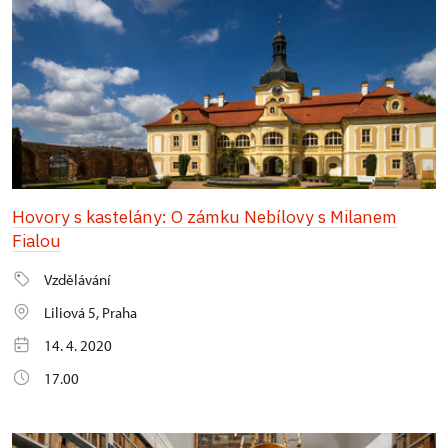
Hovory s kastelány: O zámku Nebílovy s Milanem
Fialou
Vzdělávání
Liliová 5, Praha
14. 4. 2020
17.00