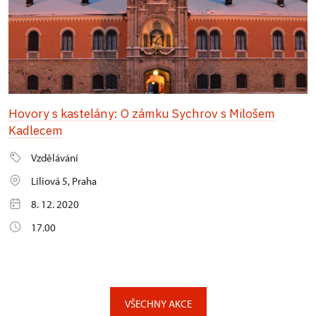
Hovory s kastelány: O zámku Sychrov s Milošem
Kadlecem
Vzdělávání
Liliová 5, Praha
8. 12. 2020
17.00
VŠECHNY AKCE