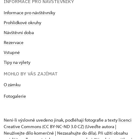
INFORMACE PRO NÁVŠTĚVNÍKY
Informace pro návštěvníky
Prohlídkové okruhy
Návštěvní doba
Rezervace
Vstupné
Tipy na výlety
MOHLO BY VÁS ZAJÍMAT
O zámku
Fotogalerie
Není-li výslovně uvedeno jinak, podléhají fotografie a texty
licenci
Creative Commons
(CC BY-NC-ND 3.0 CZ) (Uveďte autora |
Neužívejte dílo komerčně | Nezasahujte do díla). Při užití obsahu