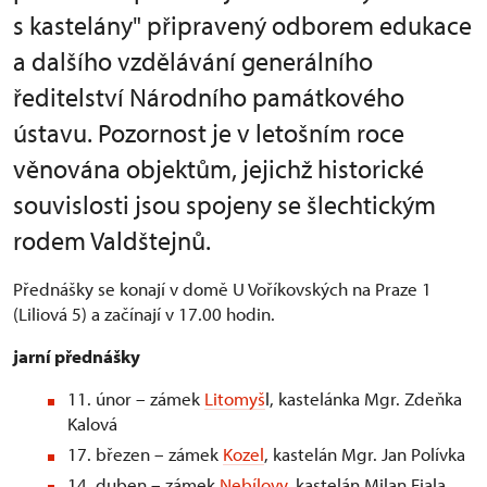
s kastelány" připravený odborem edukace
a dalšího vzdělávání generálního
ředitelství Národního památkového
ústavu. Pozornost je v letošním roce
věnována objektům, jejichž historické
souvislosti jsou spojeny se šlechtickým
rodem Valdštejnů.
Přednášky se konají v domě U Voříkovských na Praze 1
(Liliová 5) a začínají v 17.00 hodin.
jarní přednášky
11. únor – zámek
Litomyš
l, kastelánka Mgr. Zdeňka
Kalová
17. březen – zámek
Kozel
, kastelán Mgr. Jan Polívka
14. duben – zámek
Nebílovy
, kastelán Milan Fiala