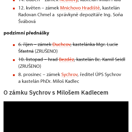
12. květen – zámek
Mnichovo Hradiště
, kastelán
Radovan Chmel a správkyně depozitáře Ing. Soňa
Švábová
podzimní přednášky
6. říjen – zámek
Duchcov
, kastelánka Mgr. Lucie
Šťastná
(ZRUŠENO)
10. listopad – hrad
Bezděz
, kastelán Bc. Kamil Seidl
(ZRUŠENO)
8. prosinec – zámek
Sychrov
, ředitel ÚPS Sychrov
a kastelán PhDr. Miloš Kadlec
O zámku Sychrov s Milošem Kadlecem