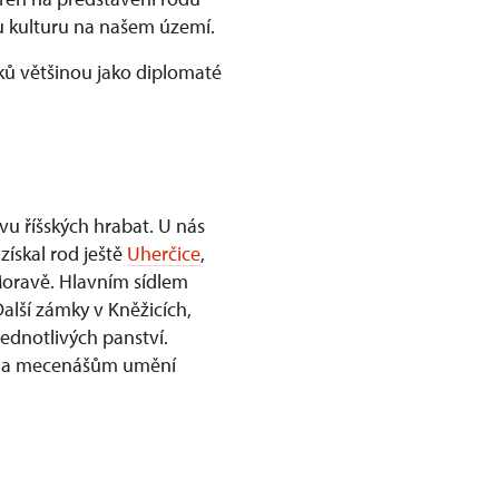
kou kulturu na našem území.
rků většinou jako diplomaté
vu říšských hrabat. U nás
získal rod ještě
Uherčice
,
 Moravě. Hlavním sídlem
Další zámky v Kněžicích,
jednotlivých panství.
ora a mecenášům umění