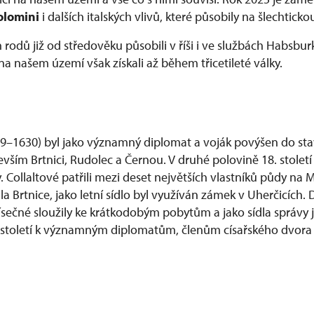
colomini
i dalších italských vlivů, které působily na šlechtic
rodů již od středověku působili v říši i ve službách Habsbu
na našem území však získali až během třicetileté války.
579–1630) byl jako významný diplomat a voják povýšen do sta
vším Brtnici, Rudolec a Černou. V druhé polovině 18. století 
y. Collaltové patřili mezi deset největších vlastníků půdy na
a Brtnice, jako letní sídlo byl využíván zámek v Uherčicích. 
Písečné sloužily ke krátkodobým pobytům a jako sídla správy 
 19. století k významným diplomatům, členům císařského dv