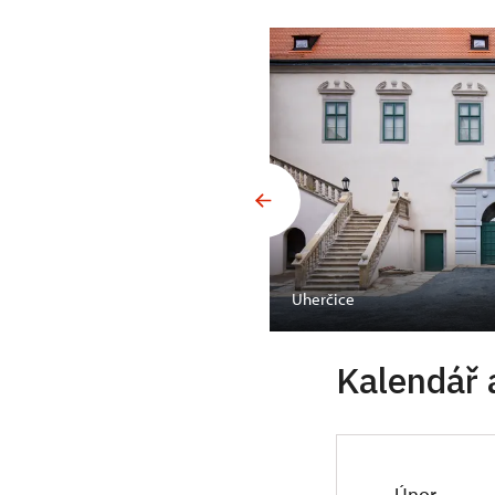
Uherčice
Kalendář 
Únor