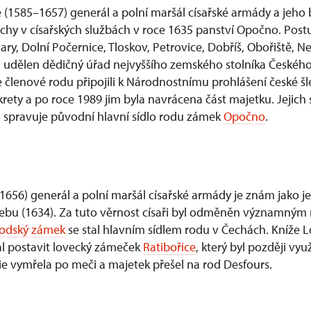
 (1585–1657) generál a polní maršál císařské armády a jeho
ěchy v císařských službách v roce 1635 panství Opočno. Post
ary, Dolní Počernice, Tloskov, Petrovice, Dobříš, Obořiště, 
 udělen dědičný úřad nejvyššího zemského stolníka Českého 
 se členové rodu připojili k Národnostnímu prohlášení české šl
ety a po roce 1989 jim byla navrácena část majetku. Jejic
Ú spravuje původní hlavní sídlo rodu zámek
Opočno
.
1656) generál a polní maršál císařské armády je znám jako 
Chebu (1634). Za tuto věrnost císaři byl odměněn významný
odský zámek
se stal hlavním sídlem rodu v Čechách. Kníže L
hal postavit lovecký zámeček
Ratibořice
, který byl později vyu
ie vymřela po meči a majetek přešel na rod Desfours.