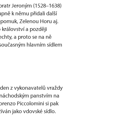
 bratr Jeroným (1528–1638)
upně k němu přidali další
Nepomuk, Zelenou Horu aj.
království a později
echty, a proto se na ně
h současným hlavním sídlem
jeden z vykonavatelů vraždy
m náchodským panstvím na
orenzo Piccolomini si pak
žíván jako vdovské sídlo.