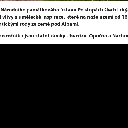
u Národního památkového ústavu Po stopách šlechtický
 vlivy a umělecké inspirace, které na naše území od 16.
htickými rody ze země pod Alpami.
ho ročníku jsou státní zámky Uherčice, Opočno a Nácho