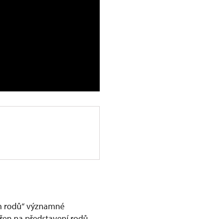
ch rodů“ významné
ěřen na představení rodů