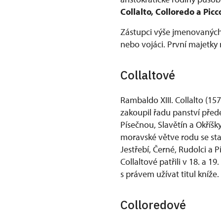
Collalto, Colloredo a Pic
Zástupci výše jmenovaných 
nebo vojáci. První majetky 
Collaltové
Rambaldo XIII. Collalto (1
zakoupil řadu panství přede
Písečnou, Slavětín a Okříšk
moravské větve rodu se stal
Jestřebí, Černé, Rudolci a 
Collaltové patřili v 18. a
s právem užívat titul kníže.
Colloredové