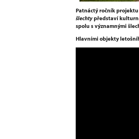
Patnáctý ročník projekt
šlechty
představí kulturní
spolu s významnými šlec
Hlavními objekty letošní