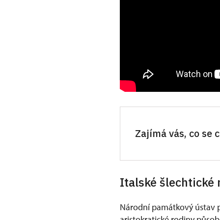
Zajímá vás, co se
Italské šlechtické
Národní památkový ústav p
aristokratické rodiny půso