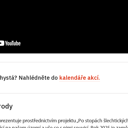
 chystá? Nahlédněte do
kalendáře akcí.
 rody
rezentuje prostřednictvím projektu „Po stopách šlechtický
bící na našem území a vše co s nimi souvisí. Rok 2025 je zam