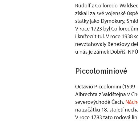
Rudolf z Colloredo-Waldsee
získali za své vojenské úsp
statky jako Dymokury, Smid
V roce 1723 byl Colloredům
i knížecí titul. V roce 1938
nevztahovaly Benešovy dekr
u nás je zámek Dobříš, NP
Piccolominiové
Octavio Piccolomini (1599–
Albrechta z Valdštejna v 
severovýchodě Čech.
Nách
na začátku 18. století nec
V roce 1783 tato rodová lin