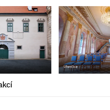
Uherčice
akcí