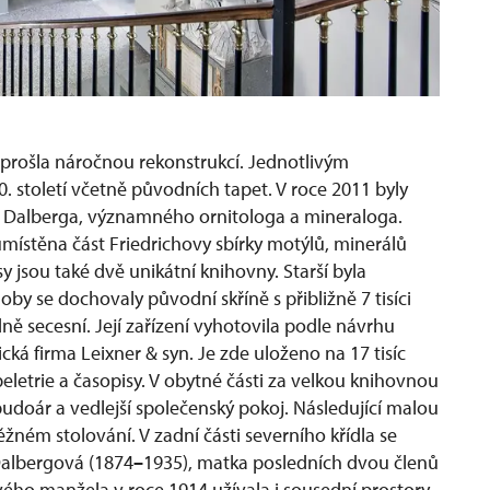
Pá
 prošla náročnou rekonstrukcí. Jednotlivým
. století včetně původních tapet. V roce 2011 byly
. Dalberga, významného ornitologa a mineraloga.
 umístěna část Friedrichovy sbírky motýlů, minerálů
y jsou také dvě unikátní knihovny. Starší byla
oby se dochovaly původní skříně s přibližně 7 tisíci
ě secesní. Její zařízení vyhotovila podle návrhu
ká firma Leixner & syn. Je zde uloženo na 17 tisíc
letrie a časopisy.
V obytné části za velkou knihovnou
udoár a vedlejší společenský pokoj. Následující malou
ěžném stolování. V zadní části severního křídla se
Dalbergová (1874
–
1935), matka posledních dvou členů
vého manžela v roce 1914 užívala i sousední prostory