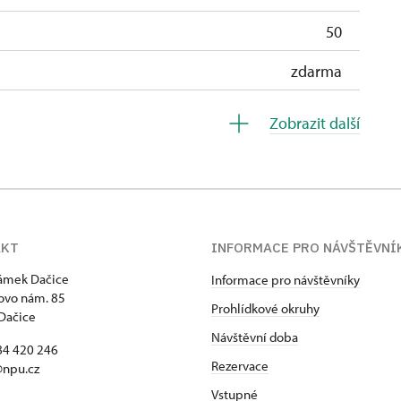
50
zdarma
zdarma
Zobrazit další
soba na 10 dětí)
zdarma
ro celou skupinu min. 15 osob)
zdarma
zdarma
AKT
INFORMACE PRO NÁVŠTĚVNÍ
zdarma
zámek Dačice
Informace pro návštěvníky
ovo nám. 85
zdarma
Prohlídkové okruhy
Dačice
Návštěvní doba
zdarma
84 420 246
Rezervace
@npu.cz
íslušníci)
zdarma
Vstupné