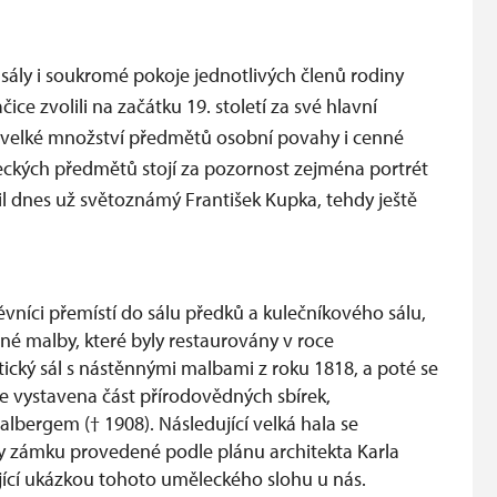
sály i soukromé pokoje jednotlivých členů rodiny
ce zvolili na začátku 19. století za své hlavní
 velké množství předmětů osobní povahy i cenné
ckých předmětů stojí za pozornost zejména portrét
il dnes už světoznámý František Kupka, tehdy ještě
vníci přemístí do sálu předků a kulečníkového sálu,
né malby, které byly restaurovány v roce
otický sál s nástěnnými malbami z roku 1818, a poté se
je vystavena část přírodovědných sbírek,
ergem († 1908). Následující velká hala se
by zámku provedené podle plánu architekta Karla
kající ukázkou tohoto uměleckého slohu u nás.