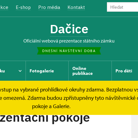
kce
E-shop
Pro média
Kontakt
Dačice
oficiální webová prezentace státního zámku
DNEŠNÍ NÁVŠTĚVNÍ DOBA
Online
ku
Fotogalerie
Pro děti
publikace
e vstup na vybrané prohlídkové okruhy zdarma. Bezplatnou v
hlídkové okruhy
Soukromé a reprezentační pokoje...
ek je omezená. Zdarma budou zpřístupněny tyto návštěvnické
pokoje a Galerie.
zentační pokoje