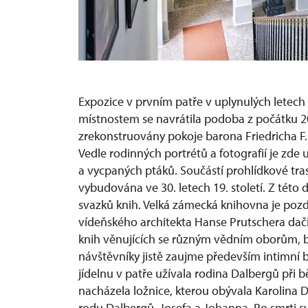
Schodišťová hala
Expozice v prvním patře v uplynulých letech
místnostem se navrátila podoba z počátku 20
zrekonstruovány pokoje barona Friedricha F
Vedle rodinných portrétů a fotografií je zde
a vycpaných ptáků.
Součástí prohlídkové tras
vybudována ve 30. letech 19. století. Z této d
svazků knih. Velká zámecká knihovna je pozdn
vídeňského architekta Hanse Prutschera dačic
knih věnujících se různým vědním oborům, be
návštěvníky jistě zaujme především intimní b
jídelnu v patře užívala rodina Dalbergů při b
nacházela ložnice, kterou obývala Karolina 
rodu Dalbergů, Josefa a Johanna. Po smrti s