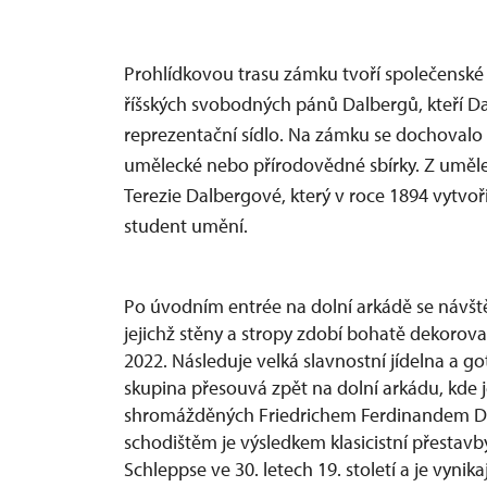
Prohlídkovou trasu zámku tvoří společenské 
říšských svobodných pánů Dalbergů, kteří Dači
reprezentační sídlo. Na zámku se dochovalo
umělecké nebo přírodovědné sbírky. Z uměle
Terezie Dalbergové, který v roce 1894 vytvoř
student umění.
Po úvodním entrée na dolní arkádě se návště
jejichž stěny a stropy zdobí bohatě dekorova
2022. Následuje velká slavnostní jídelna a g
skupina přesouvá zpět na dolní arkádu, kde 
shromážděných Friedrichem Ferdinandem Dalb
schodištěm je výsledkem klasicistní přestav
Schleppse ve 30. letech 19. století a je vyni