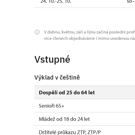
24. 10.-25. 10.
so–
26. 10.-31. 10.
po–
1. 11.
ne
V dubnu, květnu, září a říjnu začíná poslední proh
více členech objednáváme i mimo uvedenou návš
2. 11.-31. 12.
Vstupné
2027
1. 1.-31. 3.
Výklad v češtině
Dospělí od 25 do 64 let
Senioři 65+
Mládež od 18 do 24 let
Držitelé průkazu ZTP, ZTP/P