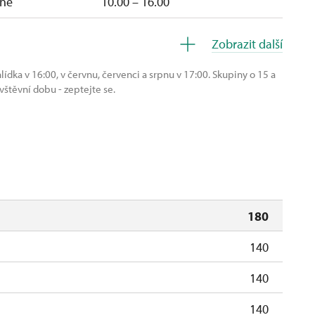
ne
10.00 – 16.00
so
10.00 – 16.00
Zobrazit další
10.00 – 16.00
lídka v 16:00, v červnu, červenci a srpnu v 17:00. Skupiny o 15 a
těvní dobu - zeptejte se.
uzavřen
uzavřen
180
140
140
140