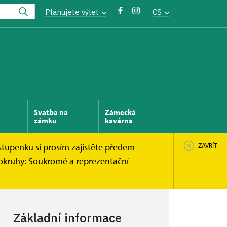
Plánujete výlet
CS
Svatba na
Zámecká
zámku
kavárna
stupenku si prosím zajistěte předem
ZAVŘÍT
 okruhy: Soukromé a reprezentační
Základní informace