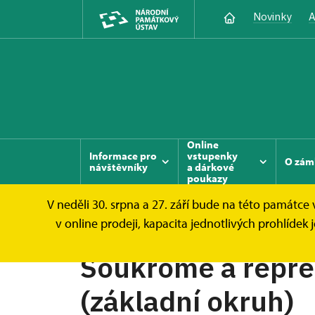
Novinky
A
Online
Informace pro
vstupenky
O zám
návštěvníky
a dárkové
poukazy
V neděli 30. srpna a 27. září bude na této památc
Dačice
Informace pro návštěvníky
Pro
v online prodeji, kapacita jednotlivých prohlíd
Soukromé a repre
(základní okruh)