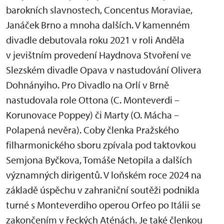
barokních slavnostech, Concentus Moraviae,
Janáček Brno a mnoha dalších. V kamenném
divadle debutovala roku 2021 v roli Anděla
v jevištním provedení Haydnova Stvoření ve
Slezském divadle Opava v nastudování Olivera
Dohnányiho. Pro Divadlo na Orlí v Brně
nastudovala role Ottona (C. Monteverdi –
Korunovace Poppey) či Marty (O. Mácha –
Polapená nevěra). Coby členka Pražského
filharmonického sboru zpívala pod taktovkou
Semjona Byčkova, Tomáše Netopila a dalších
významných dirigentů. V loňském roce 2024 na
základě úspěchu v zahraniční soutěži podnikla
turné s Monteverdiho operou Orfeo po Itálii se
zakončením v řeckých Aténách. Je také členkou