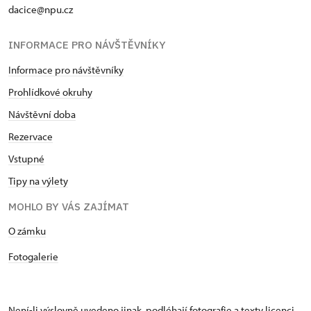
dacice@npu.cz
INFORMACE PRO NÁVŠTĚVNÍKY
Informace pro návštěvníky
Prohlídkové okruhy
Návštěvní doba
Rezervace
Vstupné
Tipy na výlety
MOHLO BY VÁS ZAJÍMAT
O zámku
Fotogalerie
Není-li výslovně uvedeno jinak, podléhají fotografie a texty
licenci