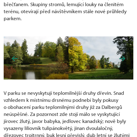
břečťanem. Skupiny stromů, lemující louky na členitém
terénu, otevírají před návštěvníkem stále nové průhledy
parkem.
V parku se nevyskytují teplomilnější druhy dřevin. Snad
vzhledem k místnímu drsnému podnebí byly pokusy
o obohacení parku teplomilnými druhy již za Dalbergů
neúspěšné. Za pozornost zde stojí málo se vyskytující
jírovec žlutý, javor babyka, jedlovec kanadský; nově byly
vysazeny liliovník tulipánokvětý, jinan dvoulaločný,
dřezovec trojtrnný, buk lesní převislý, dub letní se žlutými