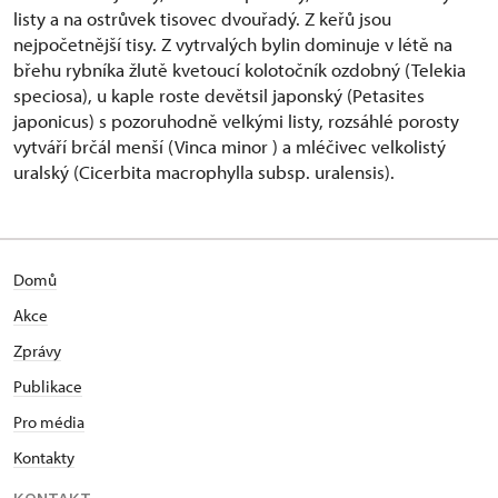
listy a na ostrůvek tisovec dvouřadý. Z keřů jsou
nejpočetnější tisy. Z vytrvalých bylin dominuje v létě na
břehu rybníka žlutě kvetoucí kolotočník ozdobný (Telekia
speciosa), u kaple roste devětsil japonský (Petasites
japonicus) s pozoruhodně velkými listy, rozsáhlé porosty
vytváří brčál menší (Vinca minor ) a mléčivec velkolistý
uralský (Cicerbita macrophylla subsp. uralensis).
Domů
Akce
Zprávy
Publikace
Pro média
Kontakty