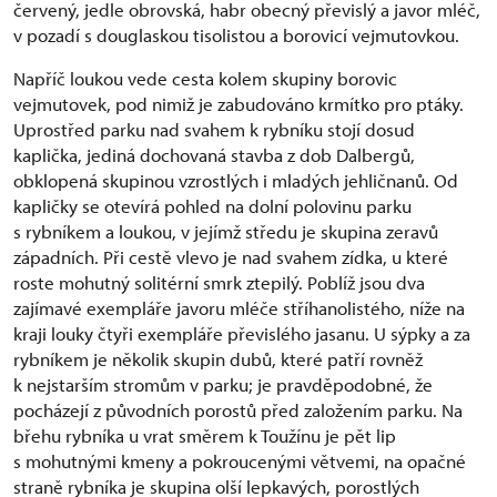
červený, jedle obrovská, habr obecný převislý a javor mléč,
v pozadí s douglaskou tisolistou a borovicí vejmutovkou.
Napříč loukou vede cesta kolem skupiny borovic
vejmutovek, pod nimiž je zabudováno krmítko pro ptáky.
Uprostřed parku nad svahem k rybníku stojí dosud
kaplička, jediná dochovaná stavba z dob Dalbergů,
obklopená skupinou vzrostlých i mladých jehličnanů. Od
kapličky se otevírá pohled na dolní polovinu parku
s rybníkem a loukou, v jejímž středu je skupina zeravů
západních. Při cestě vlevo je nad svahem zídka, u které
roste mohutný solitérní smrk ztepilý. Poblíž jsou dva
zajímavé exempláře javoru mléče stříhanolistého, níže na
kraji louky čtyři exempláře převislého jasanu. U sýpky a za
rybníkem je několik skupin dubů, které patří rovněž
k nejstarším stromům v parku; je pravděpodobné, že
pocházejí z původních porostů před založením parku. Na
břehu rybníka u vrat směrem k Toužínu je pět lip
s mohutnými kmeny a pokroucenými větvemi, na opačné
straně rybníka je skupina olší lepkavých, porostlých