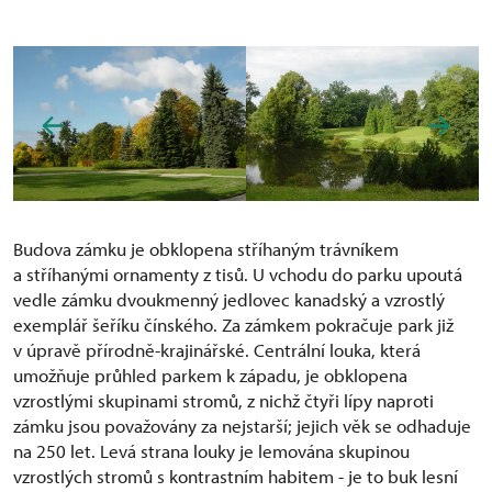
Budova zámku je obklopena stříhaným trávníkem
a stříhanými ornamenty z tisů. U vchodu do parku upoutá
vedle zámku dvoukmenný jedlovec kanadský a vzrostlý
exemplář šeříku čínského. Za zámkem pokračuje park již
v úpravě přírodně-krajinářské. Centrální louka, která
umožňuje průhled parkem k západu, je obklopena
vzrostlými skupinami stromů, z nichž čtyři lípy naproti
zámku jsou považovány za nejstarší; jejich věk se odhaduje
na 250 let. Levá strana louky je lemována skupinou
vzrostlých stromů s kontrastním habitem - je to buk lesní