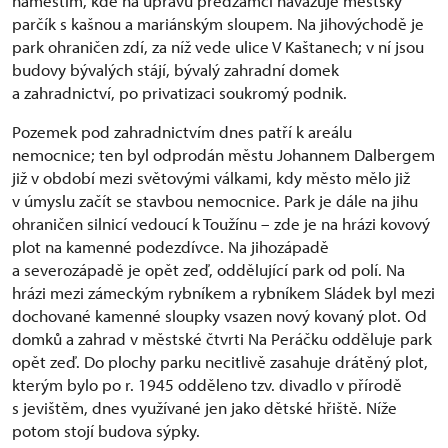
náměstím, kde na úpravu předzámčí navazuje městský
parčík s kašnou a mariánským sloupem. Na jihovýchodě je
park ohraničen zdí, za níž vede ulice V Kaštanech; v ní jsou
budovy bývalých stájí, bývalý zahradní domek
a zahradnictví, po privatizaci soukromý podnik.
Pozemek pod zahradnictvím dnes patří k areálu
nemocnice; ten byl odprodán městu Johannem Dalbergem
již v období mezi světovými válkami, kdy město mělo již
v úmyslu začít se stavbou nemocnice. Park je dále na jihu
ohraničen silnicí vedoucí k Toužínu – zde je na hrázi kovový
plot na kamenné podezdívce. Na jihozápadě
a severozápadě je opět zeď, oddělující park od polí. Na
hrázi mezi zámeckým rybníkem a rybníkem Sládek byl mezi
dochované kamenné sloupky vsazen nový kovaný plot. Od
domků a zahrad v městské čtvrti Na Peráčku odděluje park
opět zeď. Do plochy parku necitlivě zasahuje drátěný plot,
kterým bylo po r. 1945 odděleno tzv. divadlo v přírodě
s jevištěm, dnes využívané jen jako dětské hřiště. Níže
potom stojí budova sýpky.