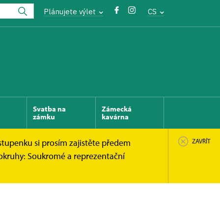
Plánujete výlet
CS
Svatba na
Zámecká
zámku
kavárna
stupenku si prosím zajistěte předem
ZAVŘÍT
 okruhy: Soukromé a reprezentační