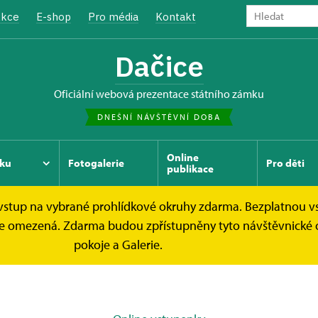
kce
E-shop
Pro média
Kontakt
Dačice
oficiální webová prezentace státního zámku
DNEŠNÍ NÁVŠTĚVNÍ DOBA
Online
ku
Fotogalerie
Pro děti
publikace
e vstup na vybrané prohlídkové okruhy zdarma. Bezplatnou v
y
ek je omezená. Zdarma budou zpřístupněny tyto návštěvnické
pokoje a Galerie.