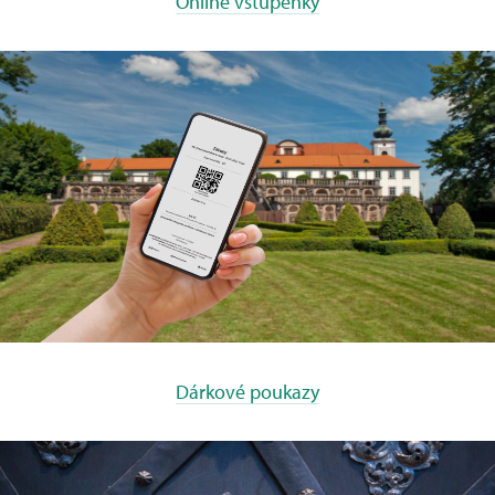
Online vstupenky
Dárkové poukazy