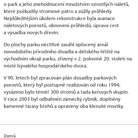
o park a jeho znehodnocení množstvím vzrostlých náletů,
které poškodily stromové patro a zúžily průhledy.
Nejdůležitějším úkolem rekonstrukce byla asanace
náletových porostů, obnovení průhledů, úprava cest
a výsadba nových dřevin.
Do plochy parku necitlivě zasáhl oplocený areál
novodobého přírodního divadla a dětského hřiště na
východním okraji parku, zřízený v 2. polovině 20. století na
místě bývalého hospodářského dvora.
V 90. letech byl zpracován plán dosadby parkových
porostů, který byl postupně realizován od roku 1994;
vysázeno bylo téměř 300 stromů a řada keřových skupin.
V roce 2003 byl odbahněn zámecký rybník, doplněny
kamenné tarasy břehů a opraveny oba klenuté mostky.
Domů