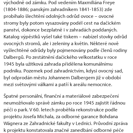
východně od zámku. Pod vedením Maxmiliána Freye
(1804-1886; panským zahradníkem 1841-1853) zde
probíhalo šlechtění odolných odrůd ovoce – ovocné
stromy byly potom vysazovány podél cest na dačickém
panství, dokonce bezplatně i v zahradách poddaných.
Katalog výpěstků vyšel také tiskem – nabízel stovky odrůd
ovocných stromů, ale i zeleniny a květin. Některé nově
vyšlechtěné odrůdy byly pojmenovány podle členů rodiny
Dalbergů. Po zestátnění dačického velkostatku v roce
1945 byla užitková zahrada přidělena komunálnímu
podniku. Pozemek pod zahradnictvím, kdysi ovocný sad,
byl odprodán městu Johannem Dalbergem již v období
mezi světovými válkami a patří k areálu nemocnice.
Špatné personální, finanční a materiálové zabezpečení
neumožňovalo správě zámku po roce 1945 zajistit řádnou
péči o park. V 60. letech proběhla rekonstrukce podle
projektu Josefa Michala, za odborné garance Bohdana
Wágnera ze Zahradnické fakulty v Lednici. Průvodní zpráva
k projektu konstatovala značné zanedbání odborné péče