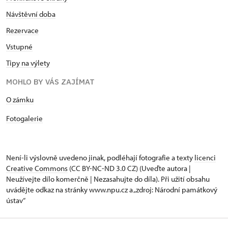
Návštěvní doba
Rezervace
Vstupné
Tipy na výlety
MOHLO BY VÁS ZAJÍMAT
O zámku
Fotogalerie
Není-li výslovně uvedeno jinak, podléhají fotografie a texty
licenci
Creative Commons
(CC BY-NC-ND 3.0 CZ) (Uveďte autora |
Neužívejte dílo komerčně | Nezasahujte do díla). Při užití obsahu
uvádějte odkaz na stránky www.npu.cz a „zdroj: Národní památkový
ústav“