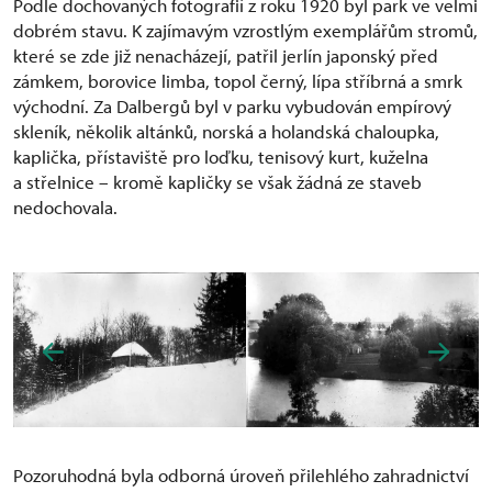
Podle dochovaných fotografií z roku 1920 byl park ve velmi
dobrém stavu. K zajímavým vzrostlým exemplářům stromů,
které se zde již nenacházejí, patřil jerlín japonský před
zámkem, borovice limba, topol černý, lípa stříbrná a smrk
východní. Za Dalbergů byl v parku vybudován empírový
skleník, několik altánků, norská a holandská chaloupka,
kaplička, přístaviště pro loďku, tenisový kurt, kuželna
a střelnice – kromě kapličky se však žádná ze staveb
nedochovala.
Pozoruhodná byla odborná úroveň přilehlého zahradnictví