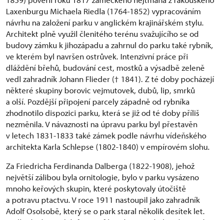
Laxenburgu Michaela Riedla (1764-1852) vypracováním
návrhu na založení parku v anglickém krajinářském stylu.
Architekt plně využil členitého terénu svažujícího se od
budovy zámku k jihozápadu a zahrnul do parku také rybník,
ve kterém byl navršen ostrůvek. Intenzivní práce při
dláždění břehů, budování cest, mostků a výsadbě zeleně
vedl zahradník Johann Flieder († 1841). Z té doby pocházejí
některé skupiny borovic vejmutovek, dubů, lip, smrků
a olší. Pozdější připojení parcely západně od rybníka
zhodnotilo dispozici parku, která se již od té doby příliš
nezměnila. V návaznosti na úpravu parku byl přestavěn
v letech 1831-1833 také zámek podle návrhu vídeňského
architekta Karla Schlepse (1802-1840) v empírovém slohu.
Za Friedricha Ferdinanda Dalberga (1822-1908), jehož
největší zálibou byla ornitologie, bylo v parku vysázeno
mnoho keřových skupin, které poskytovaly útočiště
a potravu ptactvu. V roce 1911 nastoupil jako zahradník
Adolf Osolsobě, který se o park staral několik desítek let.