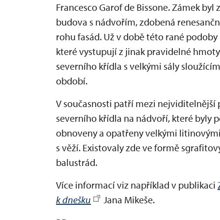
Francesco Garof de Bissone. Zámek byl z
budova s nádvořím, zdobená renesanční
rohu fasád. Už v době této rané podoby 
které vystupují z jinak pravidelné hmoty
severního křídla s velkými sály sloužícím
období.
V současnosti patří mezi nejviditelnějš
severního křídla na nádvoří, které byly 
obnoveny a opatřeny velkými litinovými 
s věží. Existovaly zde ve formě sgrafit
balustrád.
Více informací viz například v publikaci
k dnešku
Jana Mikeše.