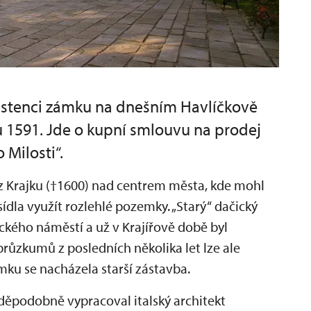
istenci zámku na dnešním Havlíčkově
u 1591. Jde o kupní smlouvu na prodej
Milosti“.
z Krajku (†1600) nad centrem města, kde mohl
ídla využít rozlehlé pozemky. „Starý“ dačický
ckého náměstí a už v Krajířově době byl
růzkumů z posledních několika let lze ale
ku se nacházela starší zástavba.
děpodobně vypracoval italský architekt