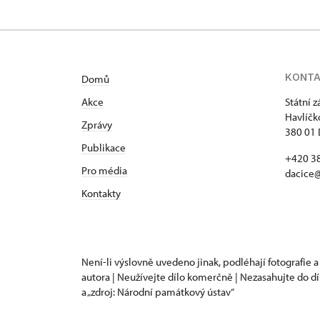
KONT
Domů
Akce
Státní 
Havlíčk
Zprávy
380 01 
Publikace
+420 3
Pro média
dacice
Kontakty
Není-li výslovně uvedeno jinak, podléhají fotografie a
autora | Neužívejte dílo komerčně | Nezasahujte do dí
a „zdroj: Národní památkový ústav“