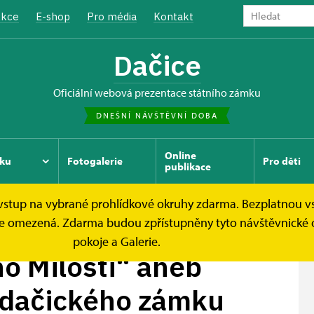
kce
E-shop
Pro média
Kontakt
Dačice
oficiální webová prezentace státního zámku
DNEŠNÍ NÁVŠTĚVNÍ DOBA
Online
ku
Fotogalerie
Pro děti
publikace
e vstup na vybrané prohlídkové okruhy zdarma. Bezplatnou v
i“ aneb...
ek je omezená. Zdarma budou zpřístupněny tyto návštěvnické
pokoje a Galerie.
o Milosti“ aneb
e dačického zámku