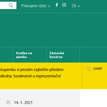
Plánujete výlet
CS
Svatba na
Zámecká
zámku
kavárna
stupenku si prosím zajistěte předem
ZAVŘÍT
 okruhy: Soukromé a reprezentační
14. 1. 2021