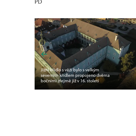
PD
Jižní křídlo s věží bylo s velkým
severním křídlem propojeno dvěma
bočními zřejmě již v 16. století