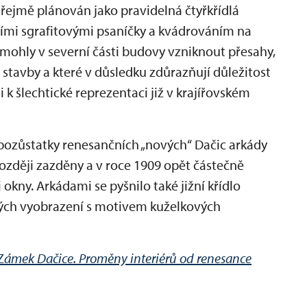
řejmě plánován jako pravidelná čtyřkřídlá
mi sgrafitovými psaníčky a kvádrováním na
mohly v severní části budovy vzniknout přesahy,
 stavby a které v důsledku zdůrazňují důležitost
i k šlechtické reprezentaci již v krajířovském
í pozůstatky renesančních „nových“ Dačic arkády
později zazděny a v roce 1909 opět částečně
okny. Arkádami se pyšnilo také jižní křídlo
ových vyobrazení s motivem kuželkových
Z
ámek Dačice. Proměny interiérů od renesance