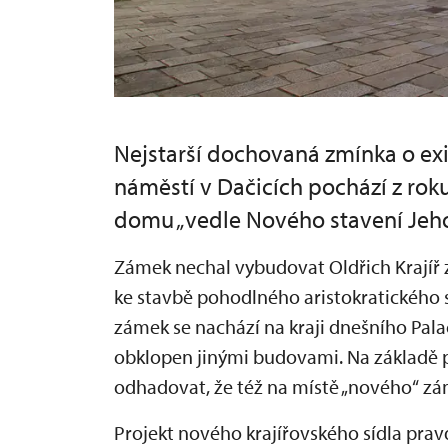
Nejstarší dochovaná zmínka o ex
náměstí v Dačicích pochází z rok
domu „vedle Nového stavení Jeho 
Zámek nechal vybudovat Oldřich Krajíř 
ke stavbě pohodlného aristokratického s
zámek se nachází na kraji dnešního Pala
obklopen jinými budovami. Na základě p
odhadovat, že též na místě „nového“ zám
Projekt nového krajířovského sídla prav