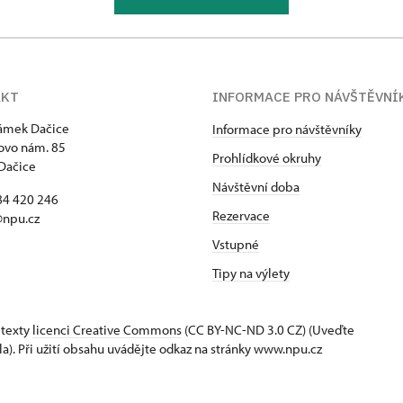
AKT
INFORMACE PRO NÁVŠTĚVNÍ
zámek Dačice
Informace pro návštěvníky
ovo nám. 85
Prohlídkové okruhy
Dačice
Návštěvní doba
84 420 246
Rezervace
@npu.cz
Vstupné
Tipy na výlety
 texty
licenci Creative Commons
(CC BY-NC-ND 3.0 CZ) (Uveďte
la). Při užití obsahu uvádějte odkaz na stránky www.npu.cz