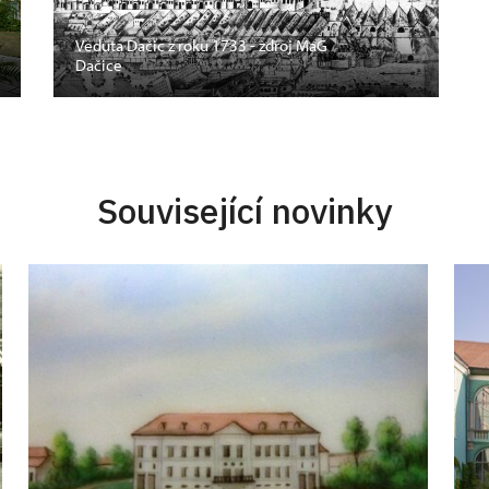
Veduta Dačic z roku 1733 - zdroj MaG
Dačice
Související novinky