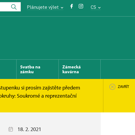
Plánujete výlet
CS
Svatba na
Zámecká
zámku
kavárna
stupenku si prosím zajistěte předem
ZAVŘÍT
 okruhy: Soukromé a reprezentační
18. 2. 2021