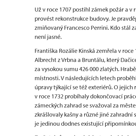
Už v roce 1707 postihl zámek požár a v r
provést rekonstrukce budovy. Je pravd
zmiňovaný Francesco Perrini. Kdo stál
není jasné.
Františka Rozálie Kinská zemřela v roce 1
Albrecht z Vrbna a Bruntálu, který Dačic
za vysokou sumu 426 000 zlatých. Hrabě 
místnosti. V následujících letech prob
úpravy týkající se též exteriérů. O jejic
v roce 1732 probíhaly dokončovací prác
zámeckých zahrad se svažoval za městem
zkrášlovaly kašny a různé jiné zahradní
je jedinou dodnes existující připomínko