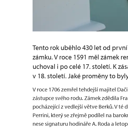
Tento rok uběhlo 430 let od prvn
zámku. V roce 1591 měl zámek re
uchoval i po celé 17. století. K 
v 18. století. Jaké proměny to byl
V roce 1706 zemřel tehdejší majitel Dači
zástupce svého rodu. Zámek zdědila Fran
pocházející z vedlejší větve Berků. V té 
Perrini, který se zřejmě podílel na baro
nese signaturu hodináře A. Roda a letop