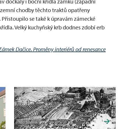
v dočkaly i boční křídla zámku (západní
řízemní chodby těchto traktů opatřeny
 Přistoupilo se také k úpravám zámecké
řídla. Velký kuchyňský krb dodnes zdobí erb
Z
ámek Dačice. Proměny interiérů od renesance