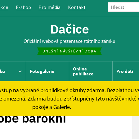
kce
E-shop
Pro média
Kontakt
Dačice
oficiální webová prezentace státního zámku
DNEŠNÍ NÁVŠTĚVNÍ DOBA
Online
ku
Fotogalerie
Pro děti
publikace
e vstup na vybrané prohlídkové okruhy zdarma. Bezplatnou v
rokní
ek je omezená. Zdarma budou zpřístupněny tyto návštěvnické
pokoje a Galerie.
obě barokní