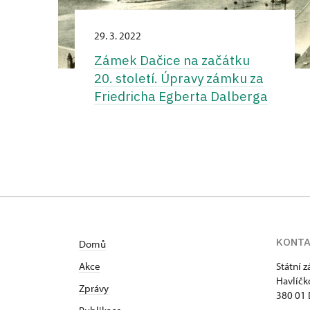
29. 3. 2022
Zámek Dačice na začátku
20. století. Úpravy zámku za
Friedricha Egberta Dalberga
KONT
Domů
Akce
Státní 
Havlíčk
Zprávy
380 01 