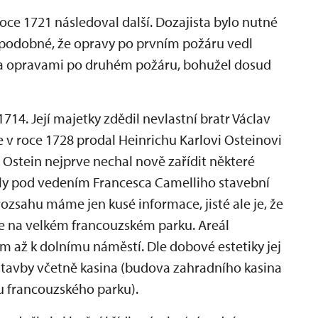
oce 1721 následoval další. Dozajista bylo nutné
ěpodobné, že opravy po prvním požáru vedl
 za opravami po druhém požáru, bohužel dosud
714. Její majetky zdědil nevlastní bratr Václav
e v roce 1728 prodal Heinrichu Karlovi Osteinovi
Ostein nejprve nechal nově zařídit některé
ěhly pod vedením Francesca Camelliho stavební
h rozsahu máme jen kusé informace, jisté ale je, že
e na velkém francouzském parku. Areál
 až k dolnímu náměstí. Dle dobové estetiky jej
 stavby včetně kasina (budova zahradního kasina
u francouzského parku).