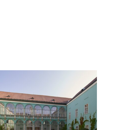
Budova zámecké kuchyně s velkým
obloukovým oknem