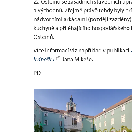
Za Osteinů se zásadních stavebních úpra
a východní). Zřejmě právě tehdy byly p
nádvorními arkádami (později zazděny).
kuchyně a přiléhajícího hospodářského k
Osteinů.
Více informací viz například v publikaci
k dnešku
Jana Mikeše.
PD