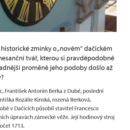
í historické zmínky o „novém“ dačickém
nesanční tvář, kterou si pravděpodobně
zásadnější proměně jeho podoby došlo až
y?
c, František Antonín Berka z Dubé, poslední
tiška Rozálie Kinská, rozená Berková,
době v Dačicích působil stavitel Francesco
kních úpravách zámecké věže. Její hodinový stroj
očet 1713.